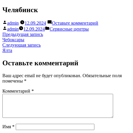
Перейти
Челябинск
к
содержимому
Написано
к
admin
12.09.2024
Оставьте комментарий
автором
Челябинск
Написано
Написано
admin
12.09.2024
Сервисные центры
автором
в
Навигация
Предыдущая
Предыдущая запись
запись:
Чебоксары
по
Следующая
Следующая запись
записям
запись:
Ялта
Оставьте комментарий
Ваш адрес email не будет опубликован.
Обязательные поля
помечены
*
Комментарий
*
Имя
*