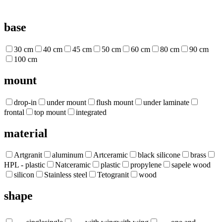
base
30 cm
40 cm
45 cm
50 cm
60 cm
80 cm
90 cm
100 cm
mount
drop-in
under mount
flush mount
under laminate
frontal
top mount
integrated
material
Artgranit
aluminum
Artceramic
black silicone
brass
HPL - plastic
Natceramic
plastic
propylene
sapele wood
silicon
Stainless steel
Tetogranit
wood
shape