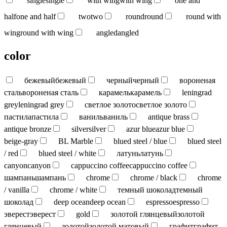
single
single
with wing
with wing
one and
half
one and half
two
two
round
round
round with
wing
round with wing
angled
angled
color
бежевый
бежевый
черный
черный
вороненая
сталь
вороненая сталь
карамель
карамель
leningrad
grey
leningrad grey
светлое золото
светлое золото
пастила
пастила
ваниль
ваниль
antique brass
antique bronze
silver
silver
azur blue
azur blue
beige-gray
BL Marble
blued steel / blue
blued steel
/ red
blued steel / white
латунь
латунь
canyon
canyon
cappuccino coffee
cappuccino coffee
шампань
шампань
chrome
chrome / black
chrome
/ vanilla
chrome / white
темный шоколад
темный
шоколад
deep ocean
deep ocean
espresso
espresso
эверест
эверест
gold
золотой глянцевый
золотой
глянцевый
золотой
золотой матовый
графит
графит