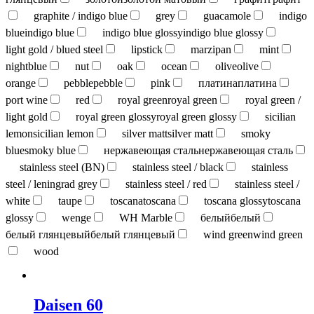
graphite / indigo blue
grey
guacamole
indigo
blue
indigo blue
indigo blue glossy
indigo blue glossy
light gold / blued steel
lipstick
marzipan
mint
nightblue
nut
oak
ocean
olive
olive
orange
pebble
pebble
pink
платина
платина
port wine
red
royal green
royal green
royal green /
light gold
royal green glossy
royal green glossy
sicilian
lemon
sicilian lemon
silver matt
silver matt
smoky
blue
smoky blue
нержавеющая сталь
нержавеющая сталь
stainless steel (BN)
stainless steel / black
stainless
steel / leningrad grey
stainless steel / red
stainless steel /
white
taupe
toscana
toscana
toscana glossy
toscana
glossy
wenge
WH Marble
белый
белый
белый глянцевый
белый глянцевый
wind green
wind green
wood
Daisen 60