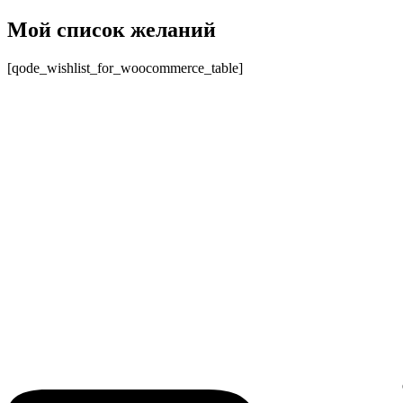
Перейти
Мой список желаний
к
содержимому
[qode_wishlist_for_woocommerce_table]