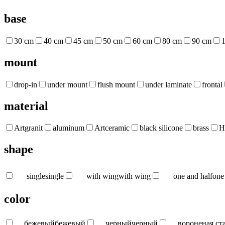
base
30 cm
40 cm
45 cm
50 cm
60 cm
80 cm
90 cm
mount
drop-in
under mount
flush mount
under laminate
frontal
material
Artgranit
aluminum
Artceramic
black silicone
brass
H
shape
single
single
with wing
with wing
one and half
one
color
бежевый
бежевый
черный
черный
вороненая ст