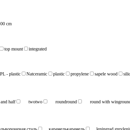
100 cm
top mount
integrated
PL - plastic
Natceramic
plastic
propylene
sapele wood
sil
 and half
two
two
round
round
round with wing
roun
аль
вороненая сталь
карамель
карамель
leningrad grey
len