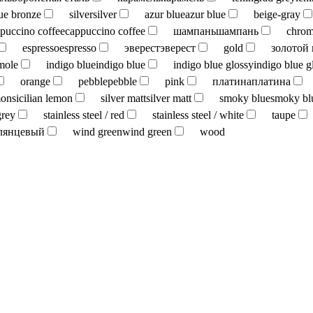
ue bronze
silver
silver
azur blue
azur blue
beige-gray
puccino coffee
cappuccino coffee
шампань
шампань
chro
espresso
espresso
эверест
эверест
gold
золотой
mole
indigo blue
indigo blue
indigo blue glossy
indigo blue g
orange
pebble
pebble
pink
платина
платина
mon
sicilian lemon
silver matt
silver matt
smoky blue
smoky bl
grey
stainless steel / red
stainless steel / white
taupe
лянцевый
wind green
wind green
wood