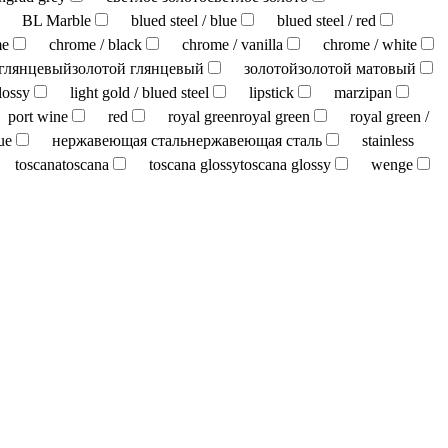
BL Marble
blued steel / blue
blued steel / red
me
chrome / black
chrome / vanilla
chrome / white
 глянцевый
золотой глянцевый
золотой
золотой матовый
lossy
light gold / blued steel
lipstick
marzipan
port wine
red
royal green
royal green
royal green /
ue
нержавеющая сталь
нержавеющая сталь
stainless
toscana
toscana
toscana glossy
toscana glossy
wenge