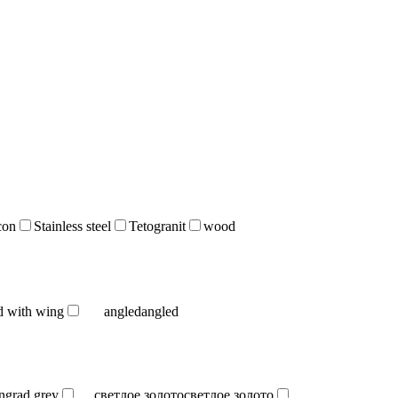
icon
Stainless steel
Tetogranit
wood
d with wing
angled
angled
ingrad grey
светлое золото
светлое золото