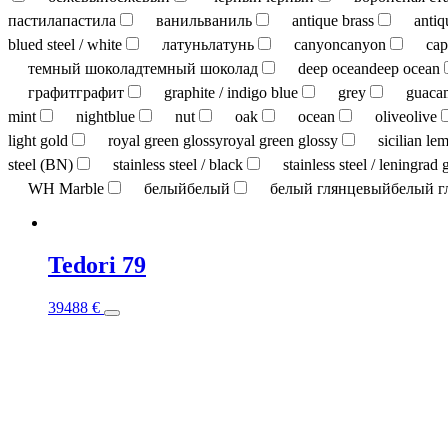
пастила
пастила
ваниль
ваниль
antique brass
antiq
blued steel / white
латунь
латунь
canyon
canyon
cap
темный шоколад
темный шоколад
deep ocean
deep ocean
графит
графит
graphite / indigo blue
grey
guaca
mint
nightblue
nut
oak
ocean
olive
olive
light gold
royal green glossy
royal green glossy
sicilian le
steel (BN)
stainless steel / black
stainless steel / leningrad 
WH Marble
белый
белый
белый глянцевый
белый г
Tedori 79
This
39488
€
product
has
multiple
variants.
The
options
may