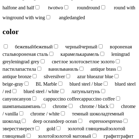
half
one and half
two
two
round
round
round with
wing
round with wing
angled
angled
color
бежевый
бежевый
черный
черный
вороненая
сталь
вороненая сталь
карамель
карамель
leningrad
grey
leningrad grey
светлое золото
светлое золото
пастила
пастила
ваниль
ваниль
antique brass
antique bronze
silver
silver
azur blue
azur blue
beige-gray
BL Marble
blued steel / blue
blued steel
/ red
blued steel / white
латунь
латунь
canyon
canyon
cappuccino coffee
cappuccino coffee
шампань
шампань
chrome
chrome / black
chrome
/ vanilla
chrome / white
темный шоколад
темный
шоколад
deep ocean
deep ocean
espresso
espresso
эверест
эверест
gold
золотой глянцевый
золотой
глянцевый
золотой
золотой матовый
графит
графит