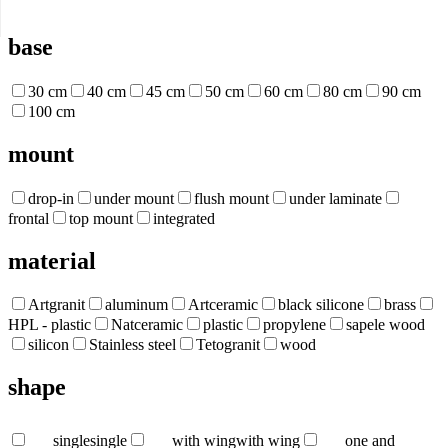
base
30 cm
40 cm
45 cm
50 cm
60 cm
80 cm
90 cm
100 cm
mount
drop-in
under mount
flush mount
under laminate
frontal
top mount
integrated
material
Artgranit
aluminum
Artceramic
black silicone
brass
HPL - plastic
Natceramic
plastic
propylene
sapele wood
silicon
Stainless steel
Tetogranit
wood
shape
single
single
with wing
with wing
one and