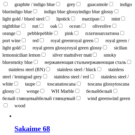
graphite / indigo blue
grey
guacamole
indigo
blue
indigo blue
indigo blue glossy
indigo blue glossy
light gold / blued steel
lipstick
marzipan
mint
nightblue
nut
oak
ocean
olive
olive
orange
pebble
pebble
pink
платина
платина
port wine
red
royal green
royal green
royal green /
light gold
royal green glossy
royal green glossy
sicilian
lemon
sicilian lemon
silver matt
silver matt
smoky
blue
smoky blue
нержавеющая сталь
нержавеющая сталь
stainless steel (BN)
stainless steel / black
stainless
steel / leningrad grey
stainless steel / red
stainless steel /
white
taupe
toscana
toscana
toscana glossy
toscana
glossy
wenge
WH Marble
белый
белый
белый глянцевый
белый глянцевый
wind green
wind green
wood
Sakaime 68